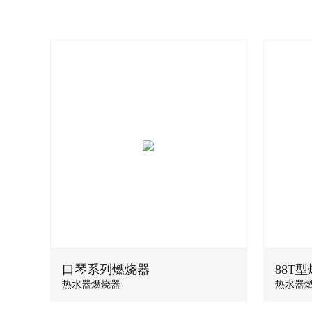
口琴系列燃烧器
88T
热水器燃烧器
热水器