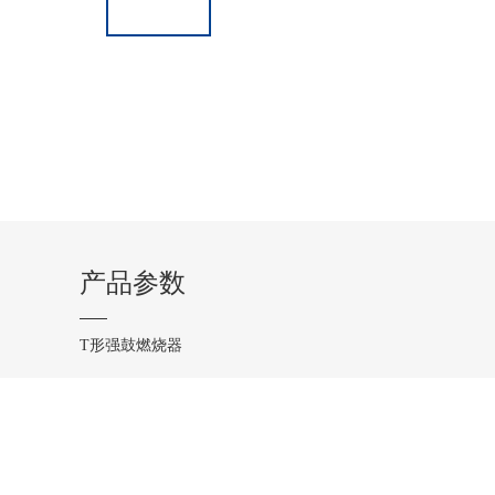
产品参数
T形强鼓燃烧器