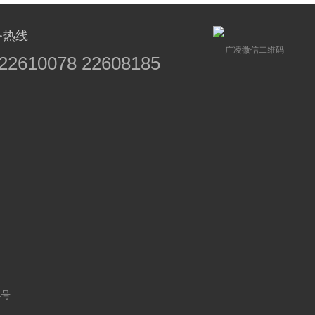
务热线
广凌微信二维码
22610078 22608185
4号